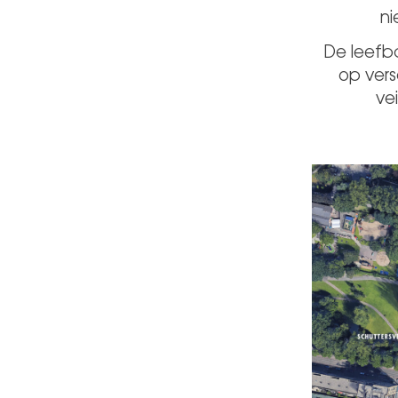
ni
De leefb
op vers
ve