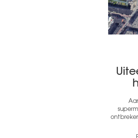
Uit
h
Aan
superm
ontbreken