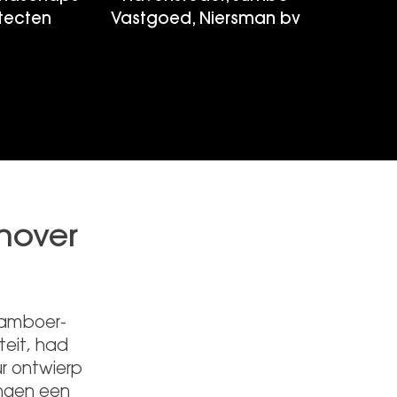
tecten
Vastgoed, Niersman bv
nover
Tamboer-
teit, had
r ontwierp
ngen een