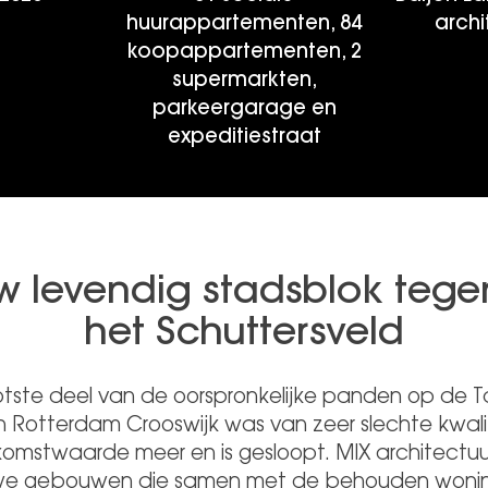
huurappartementen, 84
archi
koopappartementen, 2
supermarkten,
parkeergarage en
expeditiestraat
w levendig stadsblok tege
het Schuttersveld
otste deel van de oorspronkelijke panden op de 
in Rotterdam Crooswijk was van zeer slechte kwali
omstwaarde meer en is gesloopt. MIX architectuu
we gebouwen die samen met de behouden woni