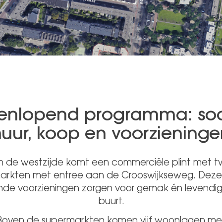
eenlopend programma: soc
uur, koop en voorziening
 de westzijde komt een commerciële plint met 
arkten met entree aan de Crooswijkseweg. Deze
de voorzieningen zorgen voor gemak én levendig
buurt.
Boven de supermarkten komen vijf woonlagen me