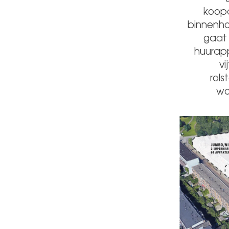
koopa
binnenho
gaat 
huurapp
v
rols
wo