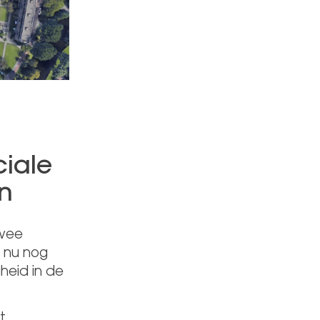
iale
en
twee
 nu nog
heid in de
t