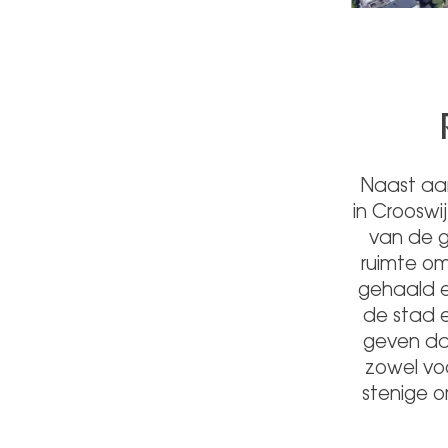
Naast aan
in Crooswi
van de 
ruimte om
gehaald e
de stad e
geven da
zowel voo
stenige o