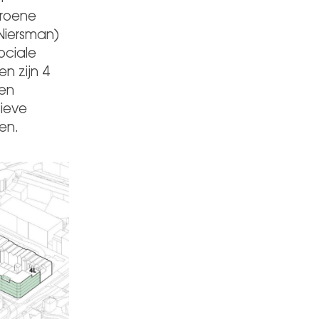
groene
Niersman)
ociale
n zijn 4
en
sieve
en.