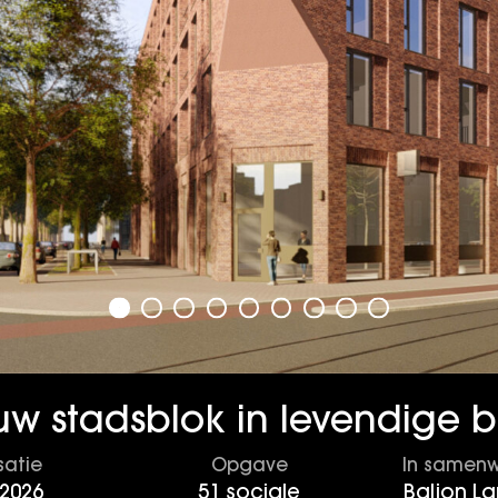
uw stadsblok in levendige b
satie
Opgave
In samenw
-2026
51 sociale
Baljon L