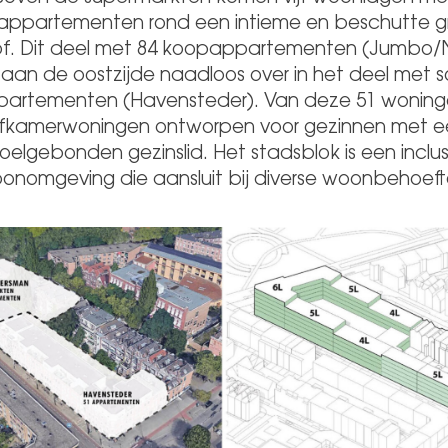
ppartementen rond een intieme en beschutte 
f. Dit deel met 84 koopappartementen (Jumbo/
aan de oostzijde naadloos over in het deel met s
artementen (Havensteder). Van deze 51 woninge
ijfkamerwoningen ontworpen voor gezinnen met e
toelgebonden gezinslid. Het stadsblok is een inclu
onomgeving die aansluit bij diverse woonbehoeft