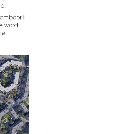
ld.
amboer II
te wordt
het