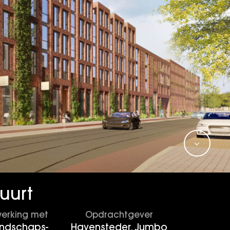
uurt
erking met
Opdrachtgever
andschaps-
Havensteder, Jumbo