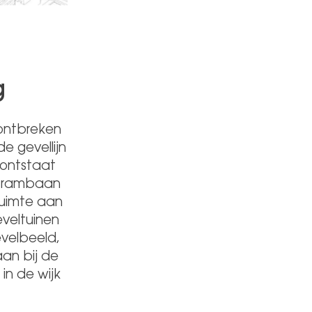
g
 ontbreken
e gevellijn
ontstaat
e trambaan
ruimte aan
eveltuinen
velbeeld,
aan bij de
in de wijk