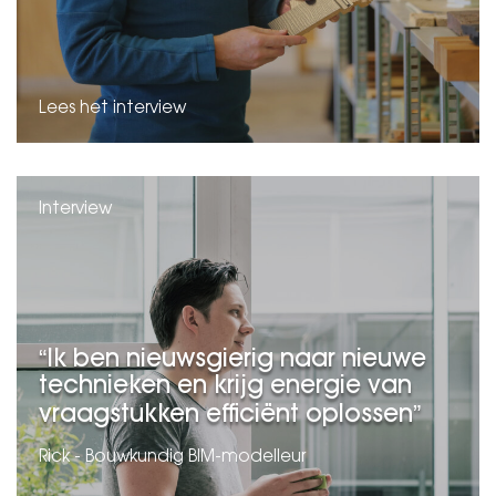
Lees het interview
Interview
Ik ben nieuwsgierig naar nieuwe
technieken en krijg energie van
vraagstukken efficiënt oplossen
Rick - Bouwkundig BIM-modelleur