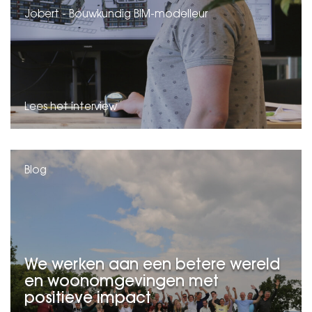
Jobert - Bouwkundig BIM-modelleur
Lees het interview
Blog
We werken aan een betere wereld
en woonomgevingen met
positieve impact