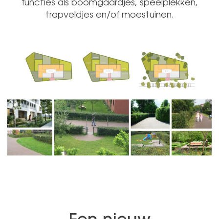
functies als boomgaardjes, speelplekken,
trapveldjes en/of moestuinen.