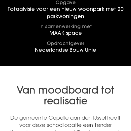
Opgave
Totaalvisie voor een nieuw woonpark met 20
parkwoningen
In samenwerking met
MAAK space
Opdrachtgever
Nederlandse Bouw Unie
Van moodboard tot
realisatie
De gemeente Capelle aan den IJssel heeft
voor deze schoollocatie een tender