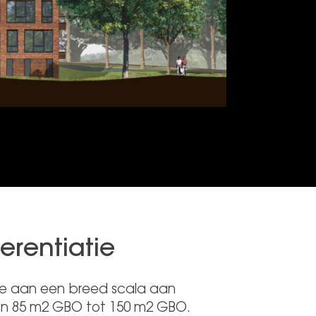
erentiatie
te aan een breed scala aan
van 85 m2 GBO tot 150 m2 GBO.