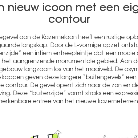
n nieuw icoon met een ei
contour
egevel aan de Kazernelaan heeft een rustige o
aande langskap. Door de L-vormige opzet ontst
enzijde” een intiem entreepleintje dat een mooie
 het aangrenzende monumentale gebied. Aan de
gebouw langzaam los van het maaiveld. De asy
kappen geven deze langere “buitengevels” een
 contour. De gevel opent zich naar de zon en de
ng. Deze “buitenzijde” vormt straks een express
herkenbare entree van het nieuwe kazerneterrein