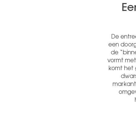
Ee
De entre
een doorg
de “binn
vormt met
komt het 
dwars
markante
omgevi