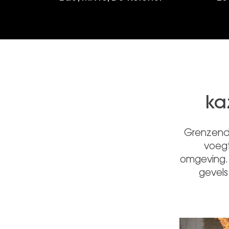
ka
Grenzend
voegt
omgeving.
gevels