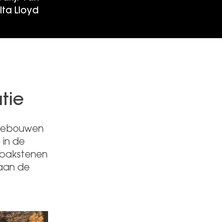
ta Lloyd
tie
egebouwen
 in de
 bakstenen
 aan de