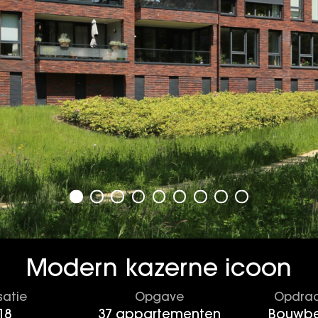
Modern kazerne icoon
satie
Opgave
Opdrac
18
37 appartementen
Bouwbed