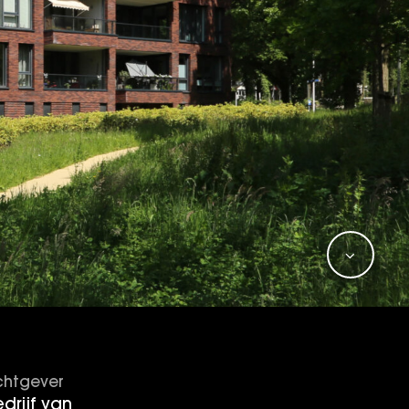
htgever
rijf van