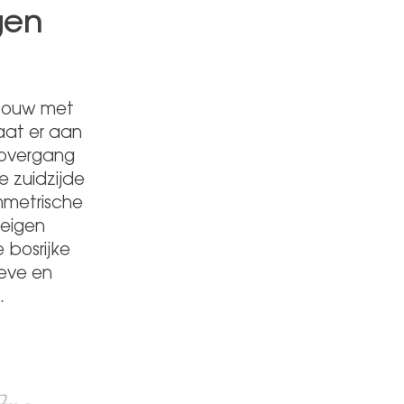
gen
pbouw met
aat er aan
 overgang
 zuidzijde
mmetrische
 eigen
 bosrijke
ieve en
.