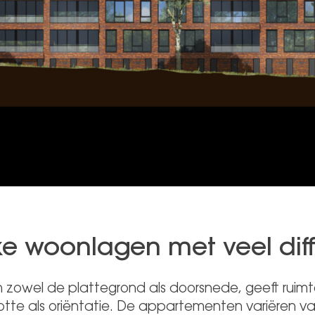
ke woonlagen met veel diff
 zowel de plattegrond als doorsnede, geeft ruim
tte als oriëntatie. De appartementen variëren 