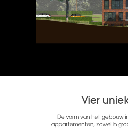
Vier unie
De vorm van het gebouw in
appartementen, zowel in groo