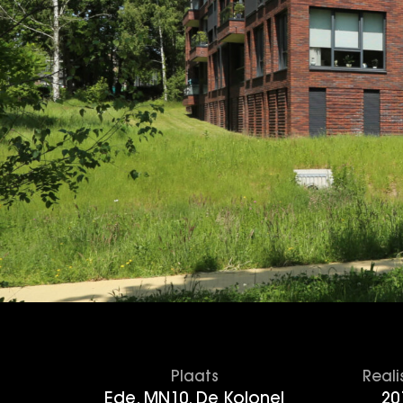
Plaats
Reali
Ede, MN10, De Kolonel
20