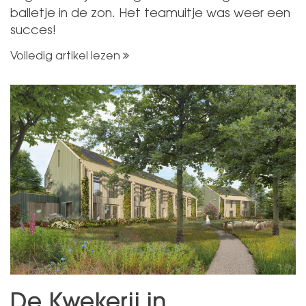
balletje in de zon. Het teamuitje was weer een
succes!
Volledig artikel lezen
De Kwekerij in