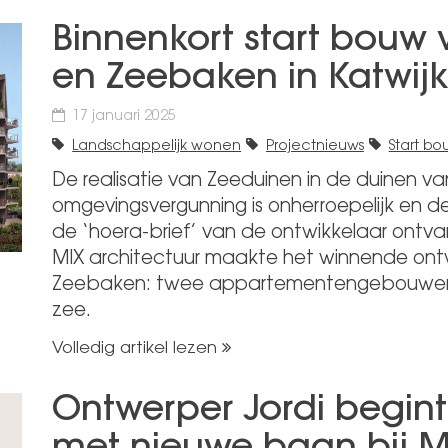
Binnenkort start bouw 
en Zeebaken in Katwij
17 januari 2025
Landschappelijk wonen
Projectnieuws
Start bo
De realisatie van Zeeduinen in de duinen va
omgevingsvergunning is onherroepelijk en
de ‘hoera-brief’ van de ontwikkelaar ont
MIX architectuur maakte het winnende ontw
Zeebaken: twee appartementengebouwen 
zee.
Volledig artikel lezen
Ontwerper Jordi begint