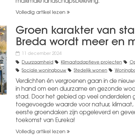
maximale landschapsbeleving.
Volledig artikel lezen
Groen karakter van sta
Breda wordt meer en m
11 december 2024
Duurzaamheid
Klimaatadaptieve projecten
Op
Sociale woningbouw
Stedelijk wonen
Woningb
Verdichten én vergroenen gaan in de nieuw
in hand om een duurzame en gezonde woo
stad. Door het gebied op veel onderdelen g
toegevoegde waarde voor natuur, klimaat,
eerste groendaken zijn opgeleverd en geven 
toekomst van Eureka!
Volledig artikel lezen