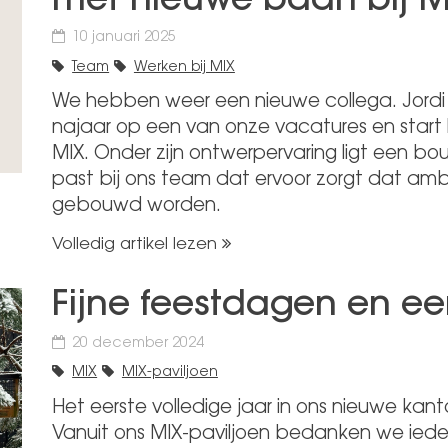
met nieuwe baan bij M
10 januari 2025
Team
Werken bij MIX
We hebben weer een nieuwe collega. Jord
najaar op een van onze vacatures en start h
MIX. Onder zijn ontwerpervaring ligt een b
past bij ons team dat ervoor zorgt dat am
gebouwd worden.
Volledig artikel lezen
Fijne feestdagen en ee
20 december 2024
MIX
MIX-paviljoen
Het eerste volledige jaar in ons nieuwe kant
Vanuit ons MIX-paviljoen bedanken we iede