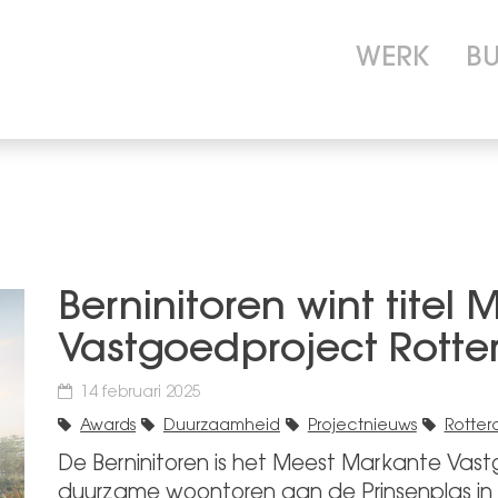
WERK
B
Berninitoren wint titel
Vastgoedproject Rott
14 februari 2025
Awards
Duurzaamheid
Projectnieuws
Rotte
De Berninitoren is het Meest Markante Vas
duurzame woontoren aan de Prinsenplas in 