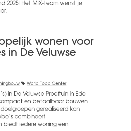
d 2025! Het MIX-team wenst je
ar.
pelijk wonen voor
es in De Veluwse
ningbouw
World Food Center
in De Veluwse Proeftuin in Ede
et compact en betaalbaar bouwen
 doelgroepen gerealiseerd kan
bebo’s combineert
 biedt iedere woning een