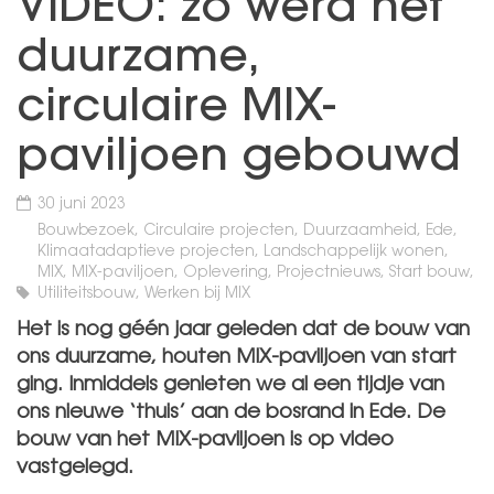
VIDEO: zo werd het
duurzame,
circulaire MIX-
paviljoen gebouwd
30 juni 2023
Bouwbezoek, Circulaire projecten, Duurzaamheid, Ede,
Klimaatadaptieve projecten, Landschappelijk wonen,
MIX, MIX-paviljoen, Oplevering, Projectnieuws, Start bouw,
Utiliteitsbouw, Werken bij MIX
Het is nog géén jaar geleden dat de bouw van
ons duurzame, houten MIX-paviljoen van start
ging. Inmiddels genieten we al een tijdje van
ons nieuwe ‘thuis’ aan de bosrand in Ede. De
bouw van het MIX-paviljoen is op video
vastgelegd.