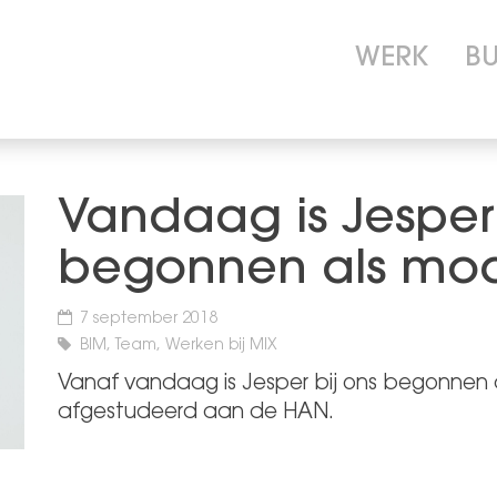
WERK
B
Vandaag is Jesper 
begonnen als mod
7 september 2018
BIM, Team, Werken bij MIX
Vanaf vandaag is Jesper bij ons begonnen al
afgestudeerd aan de HAN.