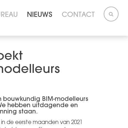
UREAU
NIEUWS
CONTACT
oekt
odelleurs
m bouwkundig BIM-modelleurs
 We hebben uitdagende en
nning staan.
s in de eerste maanden van 2021