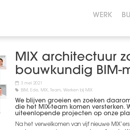
WERK
B
MIX architectuur z
bouwkundig BIM-m
3 mei 2021
BIM, Ede, MIX, Team, Werken bij MIX
We blijven groeien en zoeken daaro
die het MIX-team komen versterken.
uiteenlopende projecten op onze pla
Na het verwelkomen van vijf nieuwe MIX’er