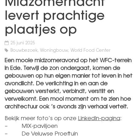
Midzomernacht
levert prachtige
plaatjes op
25 juni 2025
Bouwbezoek, Woningbouw, World Food Center
Een mooie midzomeravond op het WFC-terrein
in Ede. Terwijl de zon ondergaat, komen de
gebouwen op hun eigen manier tot leven in het
avondlicht. De verlichting in en aan de
gebouwen versterkt, verbindt, verstilt en
verwelkomt. Een mooi moment om te zien hoe
architectuur ook ’s avonds zijn verhaal vertelt.
Bekijk meer foto’s op onze
LinkedIn-pagina
:
– MIX-paviljoen
– De Veluwse Proeftuin