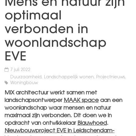
Mens en natuur zijn
optimaal
verbonden in
woonlandschap
EVE
7 juli 2022
Duurzaamheid, Landschappelijk wonen, Projectnieuws,
Woningbouw
MIX architectuur werkt samen met
landschapsontwerper
MAAK space
aan een
woonlandschap waar mensen en natuur
maximaal zijn verbonden. Dit doen we in
opdracht van ontwikkelaar
Blauwhoed
.
Nieuwbouwproject EVE in Leidschendam-