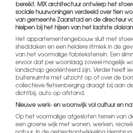
bereikt. MIX architectuur ontwierp het s
sociale huurwoningen verdeeld over tien 
van gemeente Zaanstad en de directeur v
hielpen bij het hijsen van het laatste dakr
Het appartementengebouw sluit met stoere
sheddaken en een heldere ritmiek in de gevels
van het voormalige fabrieksterrein. Een sl
ervoor dat per woonlaag zoveel mogelijk w
landschap georiënteerd zijn. Verder heeft 
buitenruimte met uitzicht op of over de bo
collectieve fietsenberging draagt bij aan
dichtbij, auto op afstand.
Nieuwe werk- en woonwijk vol cultuur en na
Op het voormalige afgesloten terrein van 
een groene wijk met wonen, werken, recreë
natuur. In de gebiedsontwikkeling Hembrug