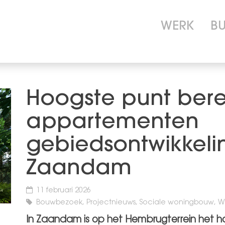
WERK
B
Hoogste punt bere
appartementen
gebiedsontwikkel
Zaandam
11 februari 2026
Bouwbezoek, Projectnieuws, Sociale woningbouw, 
In Zaandam is op het Hembrugterrein het 