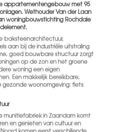
toere appartementengebouw met 95
woonlagen. Wethouder Van der Laan
an woningbouwstichting Rochdale
andelement.
 baksteenarchitectuur,
 aan bij de industriële uitstraling
imme, goed bouwbare structuur zorgt
oningen op de zon en het groene
iedere woning een eigen
men. Een makkelijk bereikbare,
 de gezonde woonomgeving: fiets
tuur
de munitiefabriek in Zaandam komt
ren en genieten van cultuur en
 Noord komen eerst verschillende