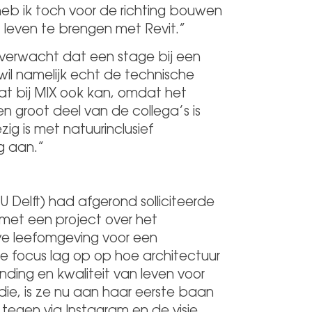
eb ik toch voor de richting bouwen
t leven te brengen met Revit.”
t verwacht dat een stage bij een
wil namelijk echt de technische
dat bij MIX ook kan, omdat het
 groot deel van de collega’s is
g is met natuurinclusief
g aan.”
 Delft) had afgerond solliciteerde
rd met een project over het
e leefomgeving voor een
e focus lag op op hoe architectuur
ding en kwaliteit van leven voor
udie, is ze nu aan haar eerste baan
tegen via Instagram en de visie