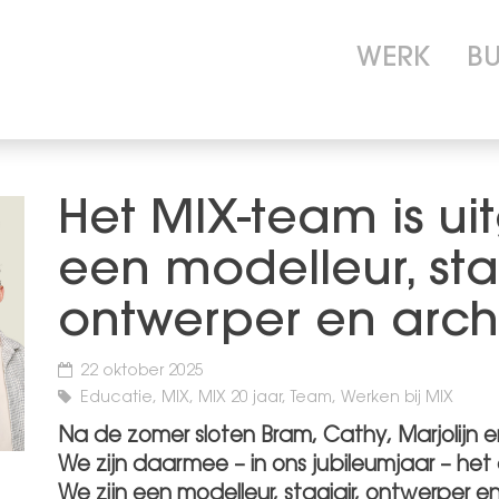
WERK
B
Het MIX-team is ui
een modelleur, stag
ontwerper en arch
22 oktober 2025
Educatie, MIX, MIX 20 jaar, Team, Werken bij MIX
Na de zomer sloten Bram, Cathy, Marjolijn e
We zijn daarmee – in ons jubileumjaar – het
We zijn een modelleur, stagiair, ontwerper e