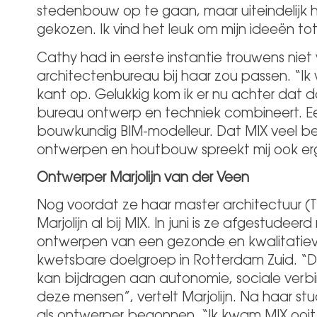
stedenbouw op te gaan, maar uiteindelijk h
gekozen. Ik vind het leuk om mijn ideeën to
Cathy had in eerste instantie trouwens nie
architectenbureau bij haar zou passen. “Ik 
kant op. Gelukkig kom ik er nu achter dat 
bureau ontwerp en techniek combineert. Een
bouwkundig BIM-modelleur. Dat MIX veel bezi
ontwerpen en houtbouw spreekt mij ook er
Ontwerper Marjolijn van der Veen
Nog voordat ze haar master architectuur (TU
Marjolijn al bij MIX. In juni is ze afgestudee
ontwerpen van een gezonde en kwalitatiev
kwetsbare doelgroep in Rotterdam Zuid. “D
kan bijdragen aan autonomie, sociale verbin
deze mensen”, vertelt Marjolijn. Na haar st
als ontwerper begonnen. “Ik kwam MIX ooit 