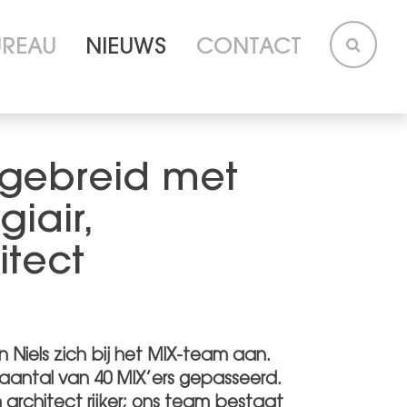
UREAU
NIEUWS
CONTACT
tgebreid met
iair,
itect
n Niels zich bij het MIX-team aan.
 aantal van 40 MIX’ers gepasseerd.
n architect rijker; ons team bestaat