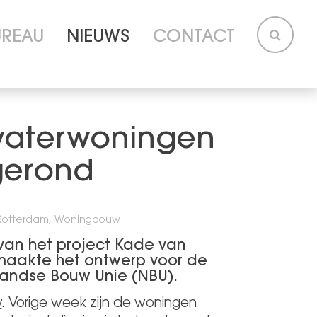
UREAU
NIEUWS
CONTACT
waterwoningen
fgerond
, Rotterdam, Woningbouw
van het project Kade van
maakte het ontwerp voor de
andse Bouw Unie
(NBU).
w
. Vorige week zijn de woningen