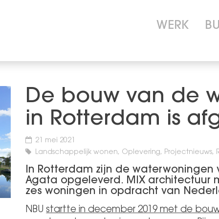
WERK
B
De bouw van de 
in Rotterdam is a
21 mei 2021
Landschappelijk wonen, Oplevering, Projectnieuws
In Rotterdam zijn de waterwoningen 
Agata opgeleverd. MIX architectuur 
zes woningen in opdracht van
Nederl
NBU
startte in december 2019 met de bou