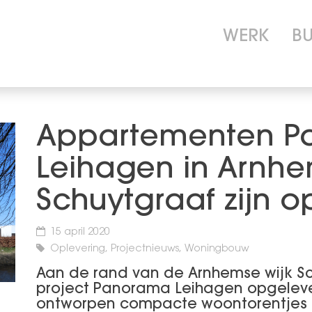
WERK
B
Appartementen P
Leihagen in Arnhe
Schuytgraaf zijn 
15 april 2020
Oplevering, Projectnieuws, Woningbouw
Aan de rand van de Arnhemse wijk Sc
project Panorama Leihagen opgeleve
ontworpen compacte woontorentjes h