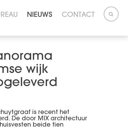
UREAU
NIEUWS
CONTACT
anorama
mse wijk
opgeleverd
huytgraaf is recent het
rd. De door MIX architectuur
uisvesten beide tien